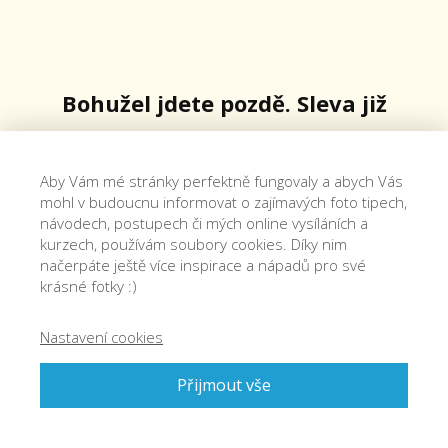
Bohužel jdete pozdě. Sleva již
není k dispozici.
Aby Vám mé stránky perfektně fungovaly a abych Vás
mohl v budoucnu informovat o zajímavých foto tipech,
Trénink můžete ale mít i nyní,
návodech, postupech či mých online vysíláních a
kurzech, používám soubory cookies. Díky nim
stačí kliknout zde
načerpáte ještě více inspirace a nápadů pro své
krásné fotky :)
Nastavení cookies
Přijmout vše