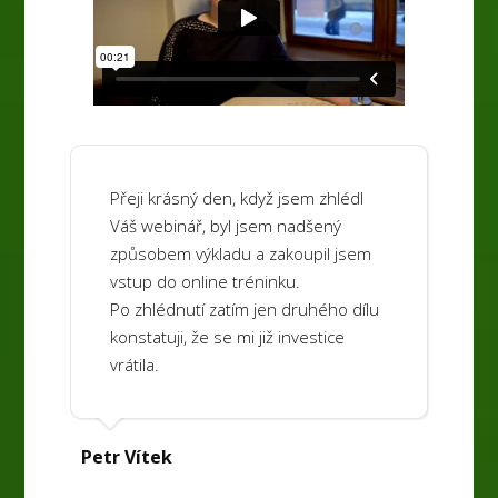
Přeji krásný den, když jsem zhlédl
Váš webinář, byl jsem nadšený
způsobem výkladu a zakoupil jsem
vstup do online tréninku.
Po zhlédnutí zatím jen druhého dílu
konstatuji, že se mi již investice
vrátila.
Petr Vítek