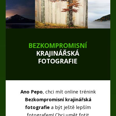
BEZKOMPROMISNÍ
KRAJINÁŘSKÁ
FOTOGRAFIE
Ano Pepo
, chci mít online trénink
Bezkompromisní krajinářská
fotografie
a být ještě lepším
fotografem! Chci umět fotit