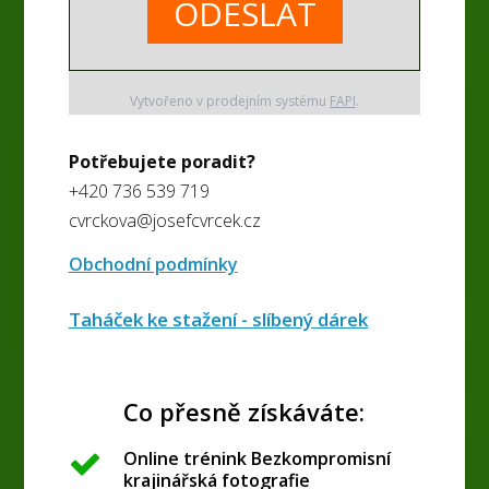
ODESLAT
Vytvořeno v prodejním systému
FAPI
.
Potřebujete poradit?
+420 736 539 719
cvrckova@josefcvrcek.cz
Obchodní podmínky
Taháček ke stažení - slíbený dárek
Co přesně získáváte:
Online trénink Bezkompromisní
krajinářská fotografie