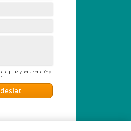
udou použity pouze pro účely
azu.
deslat