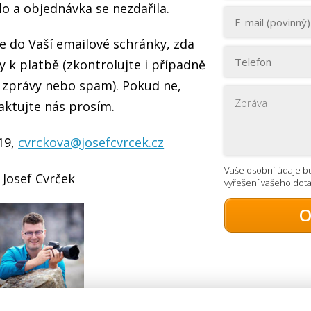
o a objednávka se nezdařila.
e do Vaší emailové schránky, zda
y k platbě (zkontrolujte i případně
 zprávy nebo spam). Pokud ne,
aktujte nás prosím.
19,
cvrckova@josefcvrcek.cz
Vaše osobní údaje b
Josef Cvrček
vyřešení vašeho dot
O