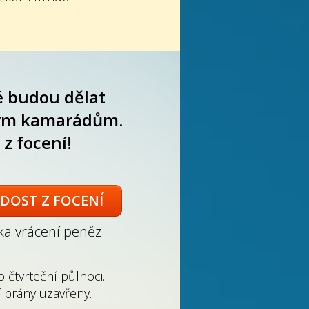
ré budou dělat
vým kamarádům.
 z focení!
ADOST Z FOCENÍ
ka vrácení peněz.
 čtvrteční půlnoci.
 brány uzavřeny.