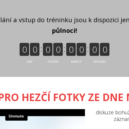
lání a vstup do tréninku jsou k dispozici je
půlnoci!
0
0
0
0
0
0
0
0
DNÍ
HODIN
MINUT
SEKUND
 PRO HEZČÍ FOTKY ZE DNE
diskuze bohuž
záznam