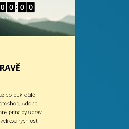
0
0
0
0
MINUT
SEKUND
HRAVĚ
až po pokročilé
hotoshop, Adobe
hny principy úprav
 velikou rychlostí