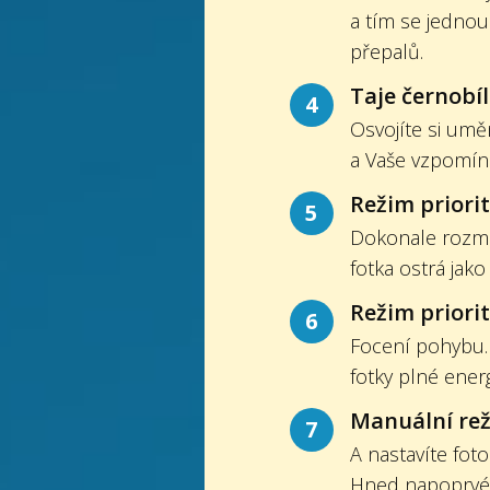
a tím se jednou
přepalů.
Taje černobíl
4
Osvojíte si umě
a Vaše vzpomínk
Režim priorit
5
Dokonale rozma
fotka ostrá jako
Režim priori
6
Focení pohybu. 
fotky plné ener
Manuální re
7
A nastavíte fotoa
Hned napoprvé.