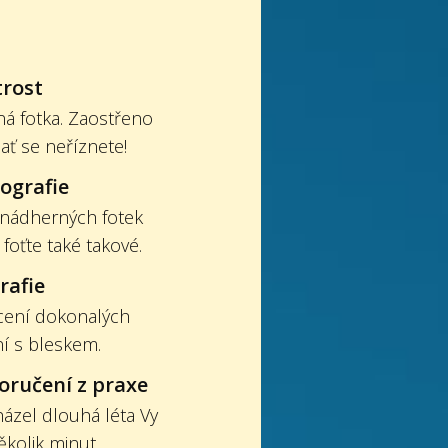
trost
á fotka. Zaostřeno
 ať se neříznete!
tografie
 nádherných fotek
A foťte také takové.
rafie
ocení dokonalých
ní s bleskem.
oručení z praxe
házel dlouhá léta Vy
kolik minut.