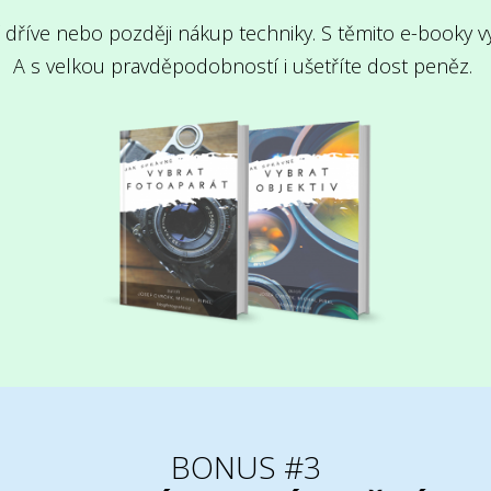
í dříve nebo později nákup techniky. S těmito e-booky vy
A s velkou pravděpodobností i ušetříte dost peněz.
BONUS #3