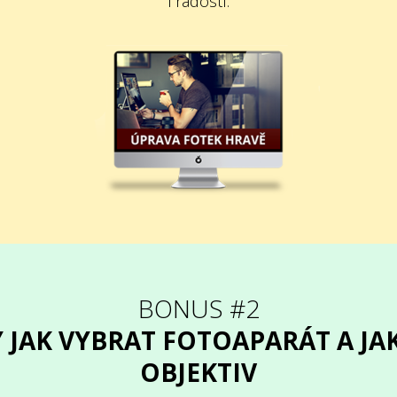
i radostí.
BONUS #2
 JAK VYBRAT FOTOAPARÁT A JA
OBJEKTIV