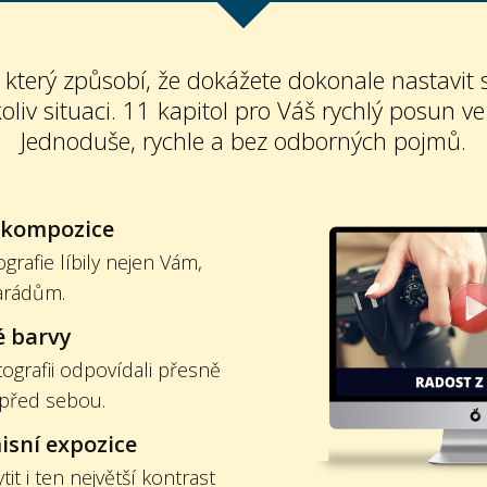
 který způsobí, že dokážete dokonale nastavit 
oliv situaci. 11 kapitol pro Váš rychlý posun ve
Jednoduše, rychle a bez odborných pojmů.
 kompozice
grafie líbily nejen Vám,
arádům.
é barvy
tografii odpovídali přesně
 před sebou.
sní expozice
it i ten největší kontrast