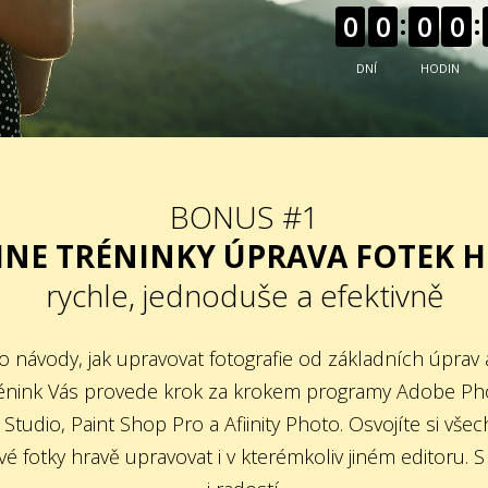
0
0
0
0
DNÍ
HODIN
BONUS #1
NE TRÉNINKY ÚPRAVA FOTEK 
rychle, jednoduše a efektivně
 návody, jak upravovat fotografie od základních úprav 
trénink Vás provede krok za krokem programy Adobe P
Studio, Paint Shop Pro a Afiinity Photo. Osvojíte si všec
é fotky hravě upravovat i v kterémkoliv jiném editoru. S