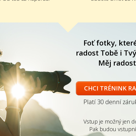
Foť fotky, kte
radost Tobě i T
Měj radost
CHCI TRÉNINK R
Platí 30 denní záru
Vstup je možný jen do
Pak budou vstupní