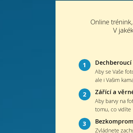
Online trénink,
V jakék
Dechberoucí
1
Aby se Vaše foto
ale i Vašim kam
Zářící a věrn
2
Aby barvy na fo
tomu, co vidíte
Bezkompromi
3
Zvládnete zachyt