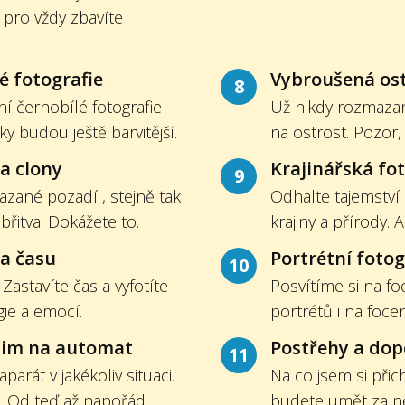
 pro vždy zbavíte
é fotografie
Vybroušená os
8
ní černobílé fotografie
Už nikdy rozmazan
y budou ještě barvitější.
na ostrost. Pozor,
a clony
Krajinářská fo
9
zané pozadí , stejně tak
Odhalte tajemství
 břitva. Dokážete to.
krajiny a přírody. 
ta času
Portrétní fotog
10
Zastavíte čas a vyfotíte
Posvítíme si na f
gie a emocí.
portrétů i na foce
žim na automat
Postřehy a dop
11
parát v jakékoliv situaci.
Na co jsem si přic
 Od teď až napořád.
budete umět za ně