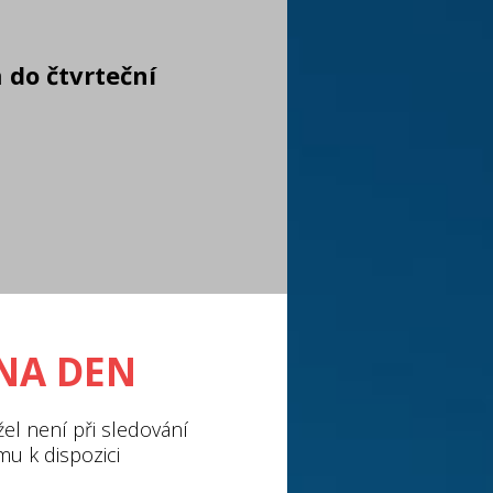
n
do čtvrteční
 NA DEN
el není při sledování
u k dispozici