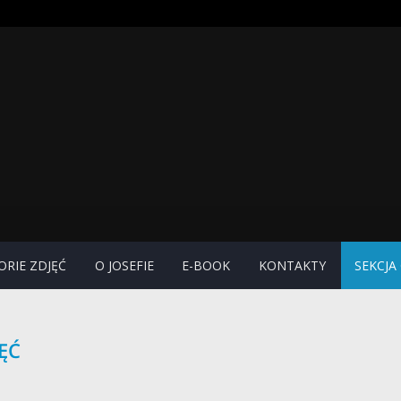
ORIE ZDJĘĆ
O JOSEFIE
E-BOOK
KONTAKTY
SEKCJ
ĘĆ