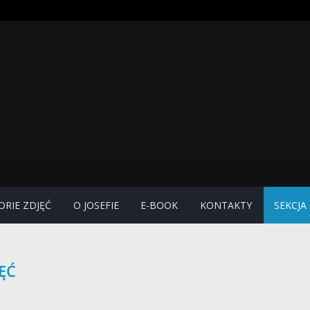
ORIE ZDJĘĆ
O JOSEFIE
E-BOOK
KONTAKTY
SEKCJ
ĘĆ