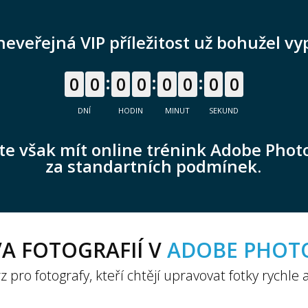
neveřejná VIP příležitost už bohužel vy
0
0
0
0
0
0
0
0
DNÍ
HODIN
MINUT
SEKUND
e však mít online trénink Adobe Pho
za standartních podmínek.
A FOTOGRAFIÍ V
ADOBE PHOT
z pro fotografy, kteří chtějí upravovat fotky rychle 