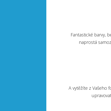
Fantastické barvy, b
naprostá samozře
A vytěžíte z Vašeho
upravovat