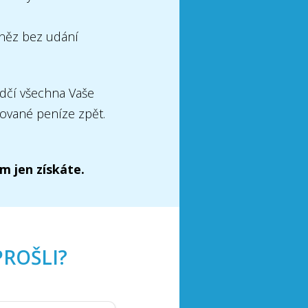
eněz bez udání
dčí všechna Vaše
tované peníze zpět.
m jen získáte.
PROŠLI?