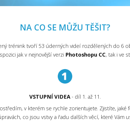
NA CO SE MŮŽU TĚŠIT?
ný trénink tvoří 53 úderných videí rozdělených do 6 ob
spozici jak v nejnovější verzi
Photoshopu CC
, tak i ve s
VSTUPNÍ VIDEA
- díl 1. až 11.
tředím, v kterém se rychle zorientujete. Zjistíte, jaké f
pravách, co jsou vstvy a řadu dalších věcí, které Vám u