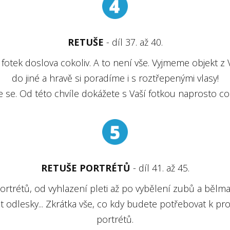
RETUŠE
- díl 37. až 40.
fotek doslova cokoliv. A to není vše. Vyjmeme objekt z V
do jiné a hravě si poradíme i s roztřepenými vlasy!
e se. Od této chvíle dokážete s Vaší fotkou naprosto cok
RETUŠE PORTRÉTŮ
- díl 41. až 45.
ortrétů, od vyhlazení pleti až po vybělení zubů a bělma.
t odlesky... Zkrátka vše, co kdy budete potřebovat k pr
portrétů.