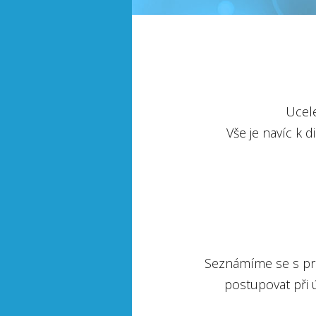
Ucele
Vše je navíc k di
Seznámíme se s pros
postupovat při ú