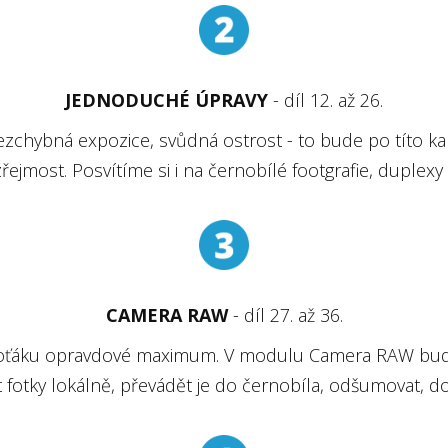
JEDNODUCHÉ ÚPRAVY
- díl 12. až 26.
ezchybná expozice, svůdná ostrost - to bude po títo ka
jmost. Posvítíme si i na černobílé footgrafie, duplexy 
CAMERA RAW
- díl 27. až 36.
 foťáku opravdové maximum. V modulu Camera RAW bud
 fotky lokálně, převádět je do černobíla, odšumovat, doo