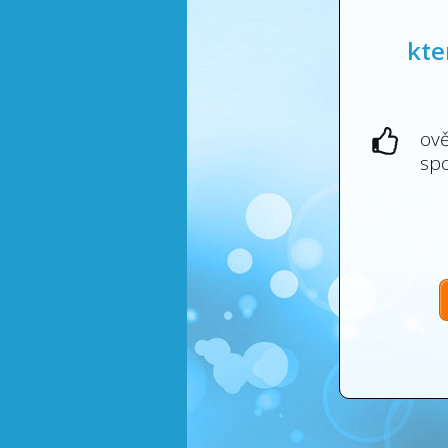
kte
ově
spo