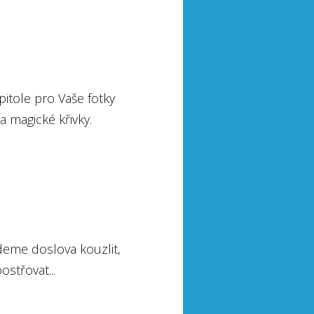
pitole pro Vaše fotky
a magické křivky.
eme doslova kouzlit,
střovat...