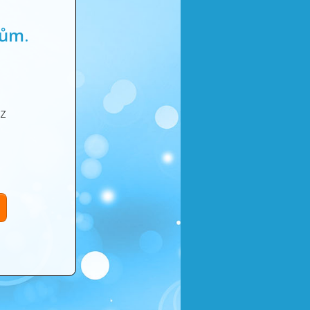
dům.
z