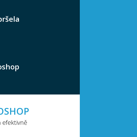
pršela
toshop
OSHOP
a efektivně