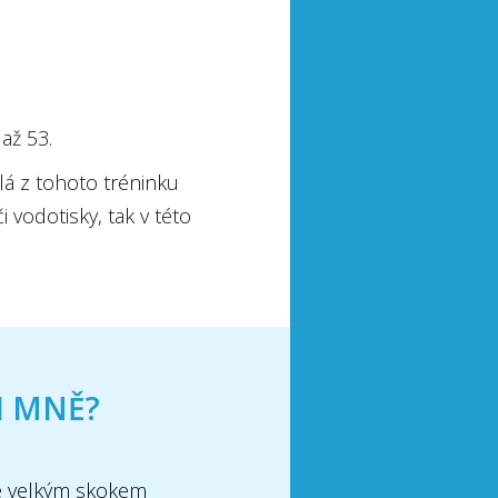
 až 53.
lá z tohoto tréninku
i vodotisky, tak v této
I MNĚ?
une velkým skokem