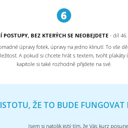
Í POSTUPY, BEZ KTERÝCH SE NEOBEJDETE
- díl 46.
adné úpravy fotek, úpravy na jedno klinutí. To vše dě
žitost. A pokud si chcete hrát s textem, tvořit plakáty č
kapitole si také rozhodně přijdete na své.
ISTOTU, ŽE TO BUDE FUNGOVAT 
Jsem si natolik jistý tím, že Vás kurz pos