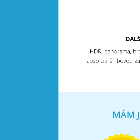
DALŠ
HDR, panorama, hrom
absolutně libovou zále
MÁM J