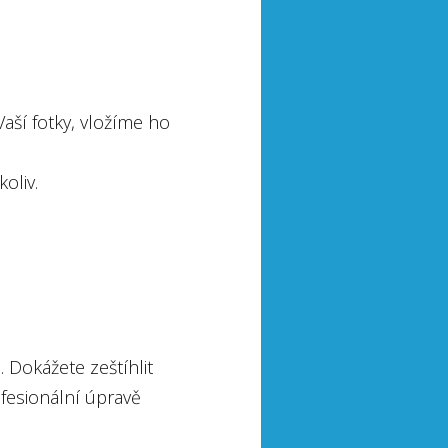
aší fotky, vložíme ho
oliv.
 Dokážete zeštíhlit
ofesionální úpravě