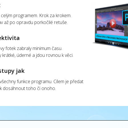
t
 celým programem. Krok za krokem.
v až po opravdu porkočilé retuše.
ektivita
vy fotek zabraly minimum času.
 krátké, úderné a jdou rovnou k věci.
stupy jak
všechny funkce programu. Cílem je předat
ak dosáhnout toho či onoho.