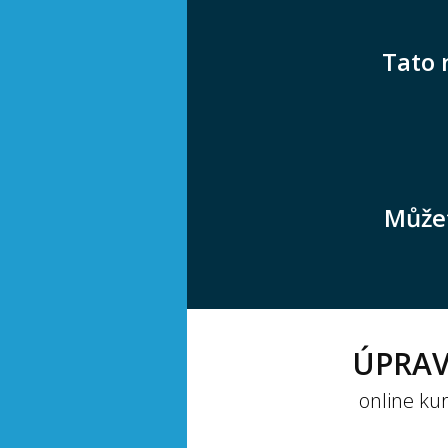
Tato 
Můžet
ÚPRAV
online kur