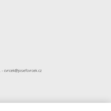
e. - cvrcek@josefcvrcek.cz