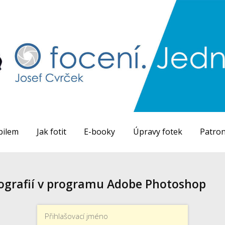
bilem
Jak fotit
E-booky
Úpravy fotek
Patron
tografií v programu Adobe Photoshop