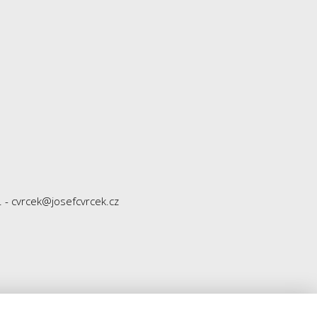
e. - cvrcek@josefcvrcek.cz