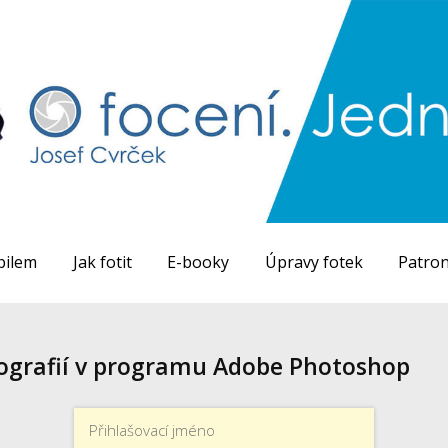
bilem
Jak fotit
E-booky
Úpravy fotek
Patron
tografií v programu Adobe Photoshop