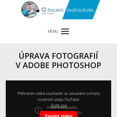
MENU
ÚPRAVA FOTOGRAFIÍ
V ADOBE PHOTOSHOP
Přehráním videa souhlasíte se zásadami ochrany
osobních údajů YouTube.
Zjistit více
Povolit video