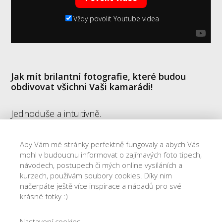
Vždy povolit Youtube videa
Jak mít brilantní fotografie, které budou
obdivovat všichni Vaši kamarádi!
Jednoduše a intuitivně.
Konkrétní návody a postupy,
Aby Vám mé stránky perfektně fungovaly a abych Vás
hmatatelné výsledky během několika minut!
mohl v budoucnu informovat o zajímavých foto tipech,
návodech, postupech či mých online vysíláních a
kurzech, používám soubory cookies. Díky nim
Chci do kurzu ZDARMA!
načerpáte ještě více inspirace a nápadů pro své
krásné fotky :)
Nastavení cookies