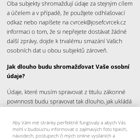
Oba subjekty shromažďují údaje za stejným cílem
a účelem a v případě, že použijete odhlašovací
odkaz nebo napíšete na cvrcek@josefcvrcek.cz
informaci o tom, že si nepřejete dostávat žádné
další zprávy, dojde k trvalému smazání Vašich
osobních dat u obou subjektů zároveň.
Jak dlouho budu shromažďovat Vaše osobní
údaje?
Údaje, které musím spravovat z titulu zákonné
povinnosti budu spravovat tak dlouho, jak ukládá
aktuální zákon. Ostatní údaje po dobu 15 let
nebo do Vašeho odvolání, podle toho, co
Aby Vám mé stránky perfektně fungovaly a abych Vás
nastane dříve. Chci, aby Vám mé články, návody,
mohl v budoucnu informovat o zajímavých foto tipech,
návodech, postupech či mých online vysíláních a
tipy, kurzy a knihy pomáhaly tak dlouho, jak