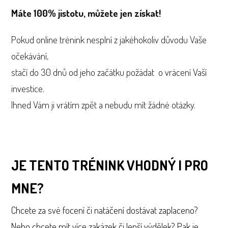
Máte 100% jistotu, můžete jen získat!
Pokud online trénink nesplní z jakéhokoliv důvodu Vaše
očekávání,
stačí do 30 dnů od jeho začátku požádat o vrácení Vaší
investice.
Ihned Vám ji vrátím zpět a nebudu mít žádné otázky.
JE TENTO TRÉNINK VHODNÝ I PRO
MNE?
Chcete za své focení či natáčení dostávat zaplaceno?
Nebo chcete mít více zakázek či lepší výdělek? Pak je