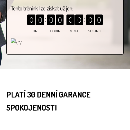
Tento trénink lze získat už jen:
0
0
0
0
0
0
0
0
DNÍ
HODIN
MINUT
SEKUND
PLATÍ 30 DENNÍ GARANCE
SPOKOJENOSTI