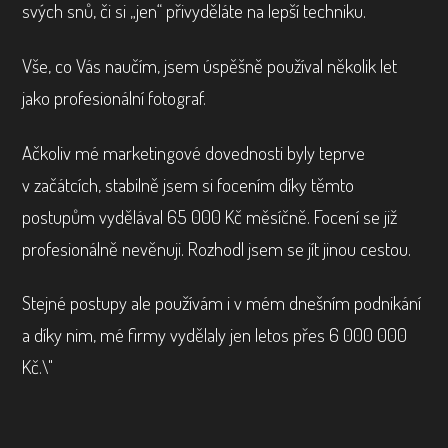
svých snů, či si „jen“ přivyděláte na lepší techniku.
Vše, co Vás naučím, jsem úspěšně používal několik let
jako profesionální fotograf.
Ačkoliv mé marketingové dovednosti byly teprve
v začátcích, stabilně jsem si focením díky těmto
postupům vydělával 65 000 Kč měsíčně. Focení se již
profesionálně nevěnuji. Rozhodl jsem se jít jinou cestou.
Stejné postupy ale používám i v mém dnešním podnikání
a díky nim, mé firmy vydělaly jen letos přes 6 000 000
Kč.\"