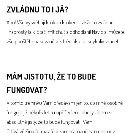
ZVLÁDNU TO I JÁ?
Ano! Vše vysvětluji krok za krokem, takže to zvládne
i naprostý laik. Stačí mít chuť a odhodlání! Navíc si můžete
vše pouštět opakovaně a k tréninku se kdykoliv vracet.
MÁM JISTOTU, ŽE TO BUDE
FUNGOVAT?
V tomto tréninku Vám předávám jen to, co mně osobně
funguje již několik let a napříč všemi obory. Jsem si
absolutně jistý, že to bude fungovat i Vám.
Drtivá většina fotografů a kameramanů tyto postupy