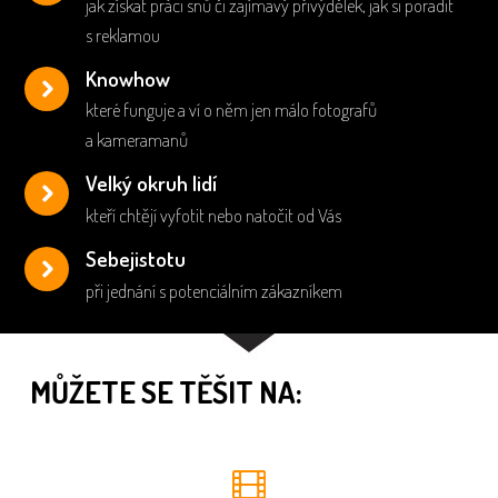
jak získat práci snů či zajímavý přivýdělek, jak si poradit
s reklamou
Knowhow
které funguje a ví o něm jen málo fotografů
a kameramanů
Velký okruh lidí
kteří chtějí vyfotit nebo natočit od Vás
Sebejistotu
při jednání s potenciálním zákazníkem
MŮŽETE SE TĚŠIT NA: