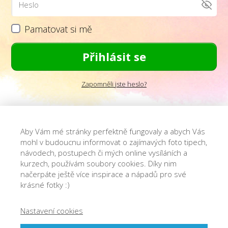
Pamatovat si mě
Přihlásit se
Zapomněli jste heslo?
Aby Vám mé stránky perfektně fungovaly a abych Vás
mohl v budoucnu informovat o zajímavých foto tipech,
návodech, postupech či mých online vysíláních a
kurzech, používám soubory cookies. Díky nim
načerpáte ještě více inspirace a nápadů pro své
krásné fotky :)
Nastavení cookies
© 2013-2022 Josef Cvrček - O focení. Jednoduše.