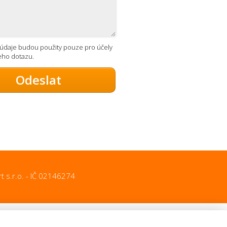
údaje budou použity pouze pro účely
eho dotazu.
Odeslat
t s.r.o. - IČ 02146274