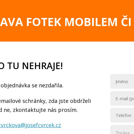
RAVA FOTEK MOBILEM ČI
O TU NEHRAJE!
 objednávka se nezdařila.
emailové schránky, zda jste obdrželi
d ne, zkontaktujte nás prosím.
cvrckova@josefcvrcek.cz