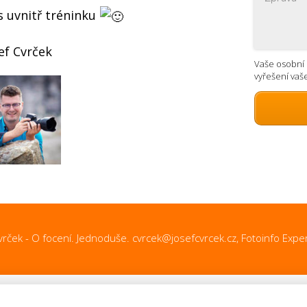
s uvnitř tréninku
ef Cvrček
Vaše osobní 
vyřešení vaš
ček - O focení. Jednoduše. cvrcek@josefcvrcek.cz, Fotoinfo Exper