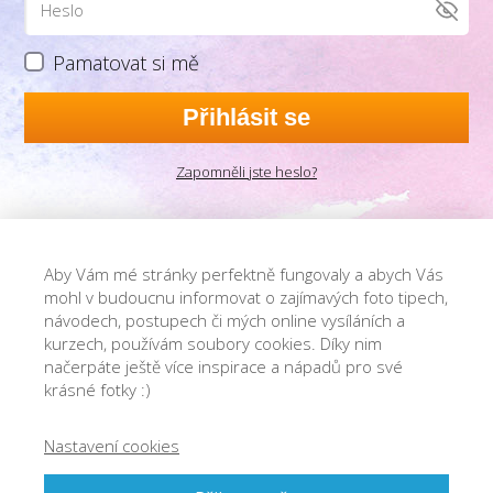
Pamatovat si mě
Přihlásit se
Zapomněli jste heslo?
Aby Vám mé stránky perfektně fungovaly a abych Vás
mohl v budoucnu informovat o zajímavých foto tipech,
návodech, postupech či mých online vysíláních a
kurzech, používám soubory cookies. Díky nim
načerpáte ještě více inspirace a nápadů pro své
krásné fotky :)
Nastavení cookies
© 2013-2021 Josef Cvrček - O focení. Jednoduše.