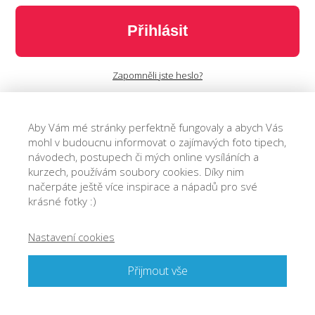
Přihlásit
Zapomněli jste heslo?
Aby Vám mé stránky perfektně fungovaly a abych Vás
mohl v budoucnu informovat o zajímavých foto tipech,
návodech, postupech či mých online vysíláních a
kurzech, používám soubory cookies. Díky nim
načerpáte ještě více inspirace a nápadů pro své
krásné fotky :)
Nastavení cookies
© 2018 Josef Cvrček - O focení. Jednoduše.
Přijmout vše