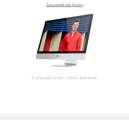
Zapomněli jste heslo?
© 2018 Josef Cvrček - O focení. Jednoduše.