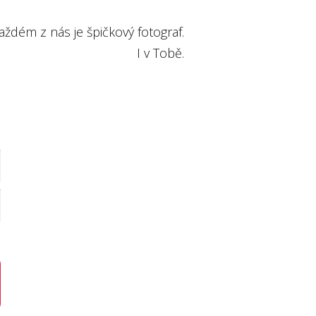
aždém z nás je špičkový fotograf.
I v Tobě.