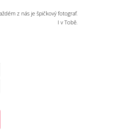
aždém z nás je špičkový fotograf.
I v Tobě.