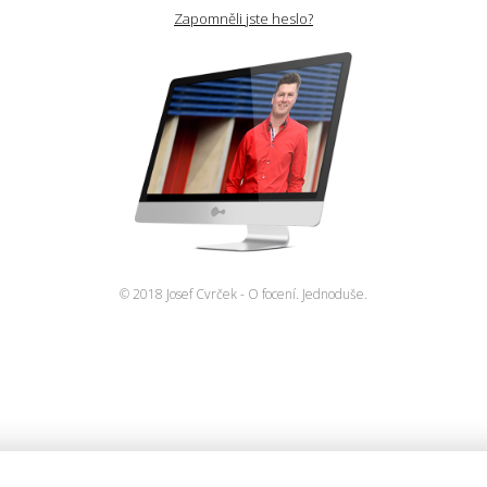
Zapomněli jste heslo?
© 2018 Josef Cvrček - O focení. Jednoduše.