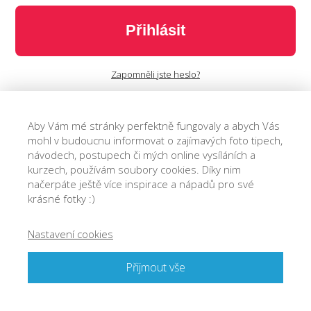
Přihlásit
Zapomněli jste heslo?
Aby Vám mé stránky perfektně fungovaly a abych Vás
mohl v budoucnu informovat o zajímavých foto tipech,
návodech, postupech či mých online vysíláních a
kurzech, používám soubory cookies. Díky nim
načerpáte ještě více inspirace a nápadů pro své
krásné fotky :)
Nastavení cookies
© 2018 Josef Cvrček - O focení. Jednoduše.
Přijmout vše