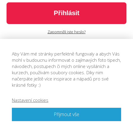
Přihlásit
Zapomněli jste heslo?
Aby Vám mé stránky perfektně fungovaly a abych Vás
mohl v budoucnu informovat o zajímavých foto tipech,
návodech, postupech či mých online vysíláních a
kurzech, používám soubory cookies. Díky nim
načerpáte ještě více inspirace a nápadů pro své
krásné fotky :)
Nastavení cookies
© 2018 Josef Cvrček - O focení. Jednoduše.
Přijmout vše