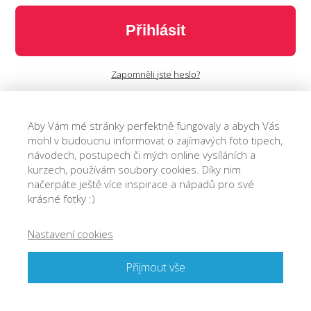
Přihlásit
Zapomněli jste heslo?
Aby Vám mé stránky perfektně fungovaly a abych Vás
mohl v budoucnu informovat o zajímavých foto tipech,
návodech, postupech či mých online vysíláních a
kurzech, používám soubory cookies. Díky nim
načerpáte ještě více inspirace a nápadů pro své
krásné fotky :)
Nastavení cookies
© 2018 Josef Cvrček - O focení. Jednoduše.
Přijmout vše