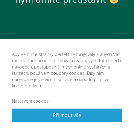
Aby Vám mé stránky perfektně fungovaly a abych Vás
mohl v budoucnu informovat o zajímavých foto tipech,
návodech, postupech či mých online vysíláních a
kurzech, používám soubory cookies. Díky nim
načerpáte ještě více inspirace a nápadů pro své
© 2026 Josef Cvrček - Jak fotit špičkové fotky a jak nastavit
krásné fotky :)
fotoaparát. O focení. Jednoduše. - cvrcek@josefcvrcek.cz
Nastavení cookies
Přijmout vše