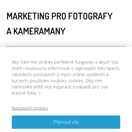
MARKETING PRO FOTOGRAFY
A KAMERAMANY
Aby Vám mé stránky perfektně fungovaly a abych Vás
mohl v budoucnu informovat o zajímavých foto tipech,
návodech, postupech či mých online vysíláních a
kurzech, používám soubory cookies. Díky nim
Pamatovat si mě
načerpáte ještě více inspirace a nápadů pro své
krásné fotky :)
Nastavení cookies
Zapomněli jste heslo?
Přijmout vše
© 2018 Josef Cvrček - cvrcek@josefcvrcek.cz, IČ 714 17 664