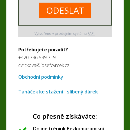
ODESLAT
Vytvořeno v prodejním systému
FAPI
.
Potřebujete poradit?
+420 736 539 719
cvrckova@josefcvrcek.cz
Obchodní podmínky
Taháček ke stažení - slíbený dárek
Co přesně získáváte:
Online trénink Bezkompromisní