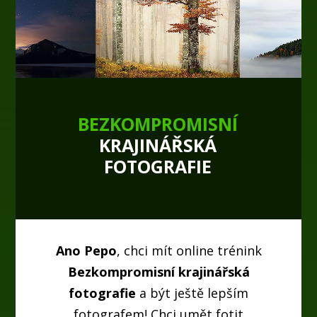
BEZKOMPROMISNÍ
KRAJINÁŘSKÁ
FOTOGRAFIE
Ano Pepo
, chci mít online trénink
Bezkompromisní krajinářská
fotografie
a být ještě lepším
fotografem! Chci umět fotit